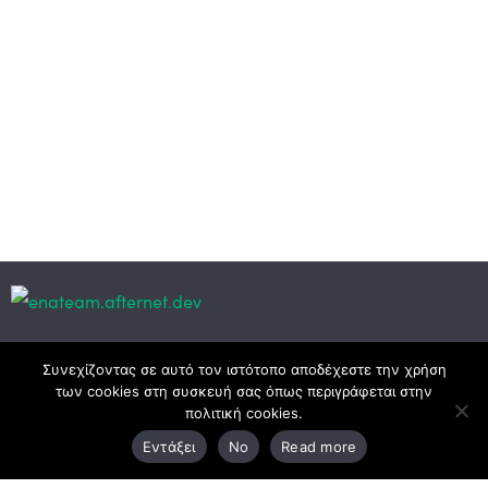
Κεντρικά γραφεία
Συνεχίζοντας σε αυτό τον ιστότοπο αποδέχεστε την χρήση
των cookies στη συσκευή σας όπως περιγράφεται στην
πολιτική cookies.
3ο χλμ. Ε.Ο. Ξάνθης – Καβάλας, 671 00 Ξάνθη
Εντάξει
No
Read more
25410 83370