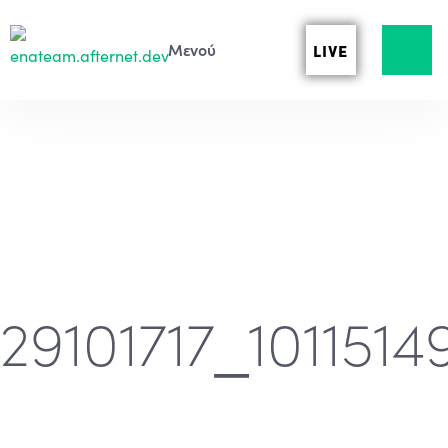
LIVE
29101717_10115