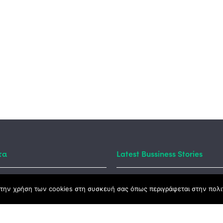
τα
Latest Bussiness Stories
την χρήση των cookies στη συσκευή σας όπως περιγράφεται στην πολιτ
ς Νόμος
καμψης