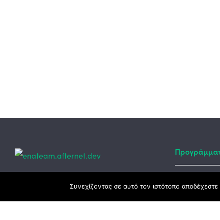
Προγράμμα
Κεντρικά γραφεία
Συνεχίζοντας σε αυτό τον ιστότοπο αποδέχεστε 
Αναπτυξιακό
ΕΣΠΑ
3ο χλμ. Ε.Ο. Ξάνθης – Καβάλας, 671 00
Ταμείο Ανά