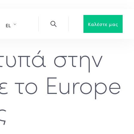
Καλέστε μας
EL
χτυπά στην
ε το Europe
ς