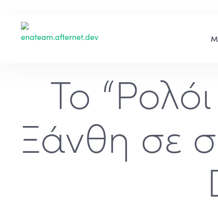
Το “Ρολόι
Ξάνθη σε σ