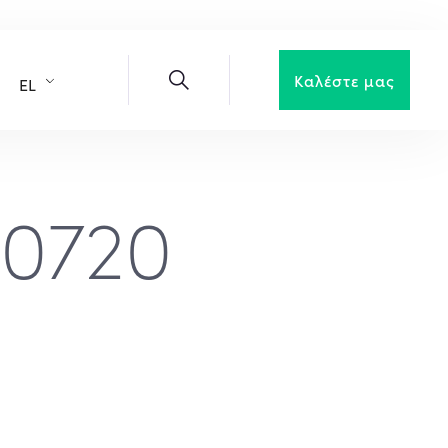
Καλέστε μας
EL
20720