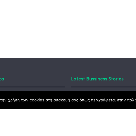
τα
Latest Bussiness Stories
την χρήση των cookies στη συσκευή σας όπως περιγράφεται στην πολιτ
ς Νόμος
καμψης
Αγροτικής Ανάπτυξης