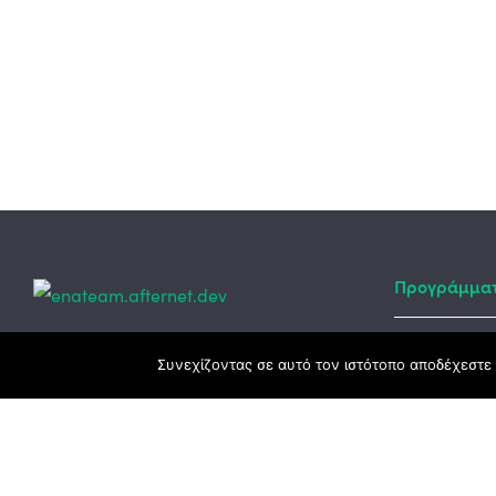
Προγράμμα
Κεντρικά γραφεία
Συνεχίζοντας σε αυτό τον ιστότοπο αποδέχεστε 
Αναπτυξιακό
ΕΣΠΑ
3ο χλμ. Ε.Ο. Ξάνθης – Καβάλας, 671 00
Ταμείο Ανά
Ξάνθη
Πρόγραμμα 
25410 83370