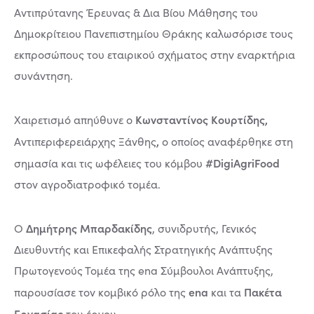
Αντιπρύτανης Έρευνας & Δια Βίου Μάθησης του
Δημοκρίτειου Πανεπιστημίου Θράκης καλωσόρισε τους
εκπροσώπους του εταιρικού σχήματος στην εναρκτήρια
συνάντηση.
Κωνσταντίνος Κουρτίδης,
Χαιρετισμό απηύθυνε ο
,
Αντιπεριφερειάρχης Ξάνθης
ο οποίος αναφέρθηκε στη
#DigiAgriFood
σημασία και τις ωφέλειες του κόμβου
στον αγροδιατροφικό τομέα.
Δημήτρης Μπαρδακίδης
Ο
, συνιδρυτής, Γενικός
Διευθυντής και Επικεφαλής Στρατηγικής Ανάπτυξης
Πρωτογενούς Τομέα της ena Σύμβουλοι Ανάπτυξης,
ena
Πακέτα
παρουσίασε τον κομβικό ρόλο της
και τα
Εργασίας
του έργου.