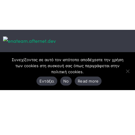
Κεντρικά γραφεία
Συνεχίζοντας σε αυτό τον ιστότοπο αποδέχεστε την χρήση
των cookies στη συσκευή σας όπως περιγράφεται στην
πολιτική cookies.
3ο χλμ. Ε.Ο. Ξάνθης – Καβάλας, 671 00 Ξάνθη
Εντάξει
No
Read more
25410 83370
Υποκατάστημα
Περιμετρική οδός Χρυσούπολης, Βεργίνας 1
642 00, Χρυσούπολη Καβάλας