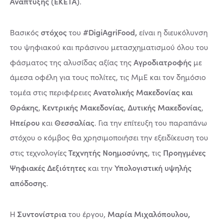
Ανάπτυξης (ΕΚΕΤΑ)
.
στόχος
#DigiAgriFood,
Βασικός
του
είναι η διευκόλυνση
του ψηφιακού και πράσινου μετασχηματισμού όλου του
Αγροδιατροφής
φάσματος της αλυσίδας αξίας της
με
άμεσα οφέλη για τους πολίτες, τις ΜμΕ και τον δημόσιο
Ανατολικής Μακεδονίας και
τομέα στις περιφέρειες
Θράκης
Κεντρικής Μακεδονίας
Δυτικής Μακεδονίας
,
,
,
Ηπείρου
Θεσσαλίας
και
. Για την επίτευξη του παραπάνω
στόχου ο κόμβος θα χρησιμοποιήσει την εξειδίκευση του
Τεχνητής Νοημοσύνης
Προηγμένες
στις τεχνολογίες
, τις
Ψηφιακές Δεξιότητες
Υπολογιστική υψηλής
και την
απόδοσης
.
Συντονίστρια
Μαρία Μιχαλόπουλου,
Η
του έργου,