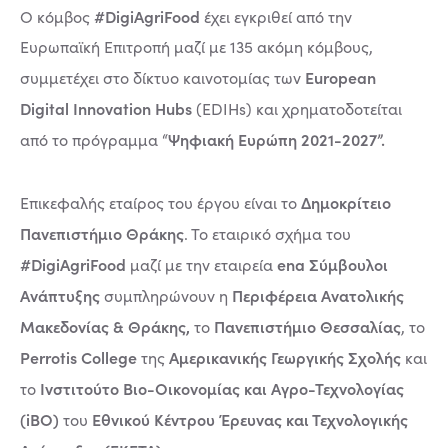
#DigiAgriFood
Ο κόμβος
έχει εγκριθεί από την
Ευρωπαϊκή Επιτροπή μαζί με 135 ακόμη κόμβους,
European
συμμετέχει στο δίκτυο καινοτομίας των
Digital Innovation Hubs
(EDIHs) και χρηματοδοτείται
Ψηφιακή Ευρώπη 2021-2027”.
από το πρόγραμμα “
Δημοκρίτειο
Επικεφαλής εταίρος του έργου είναι το
Πανεπιστήμιο Θράκης
. Το εταιρικό σχήμα του
#DigiAgriFood
ena Σύμβουλοι
μαζί με την εταιρεία
Ανάπτυξης
Περιφέρεια Ανατολικής
συμπληρώνουν η
Μακεδονίας & Θράκης,
Πανεπιστήμιο Θεσσαλίας
το
, το
Perrotis College
Αμερικανικής Γεωργικής Σχολής
της
και
Ινστιτούτο Βιο-Οικονομίας και Αγρο-Τεχνολογίας
το
(iBO)
Εθνικού Κέντρου Έρευνας και Τεχνολογικής
του