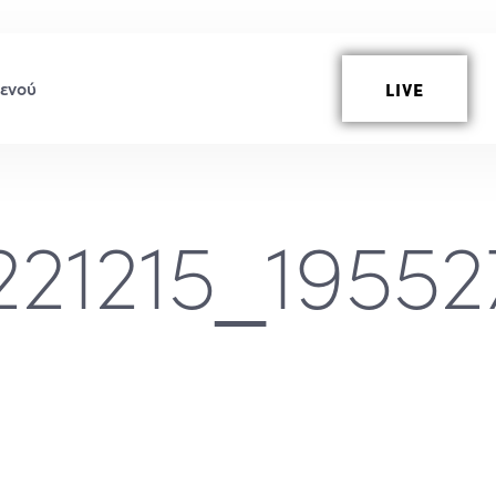
LIVE
21215_19552