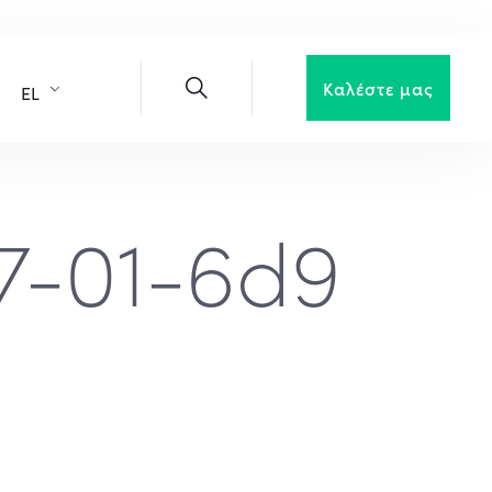
Καλέστε μας
EL
7-01-6d9