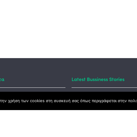
τα
Latest Bussiness Stories
την χρήση των cookies στη συσκευή σας όπως περιγράφεται στην πολιτ
ς Νόμος
καμψης
Αγροτικής Ανάπτυξης