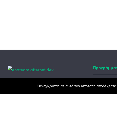
Προγράμμα
Κεντρικά γραφεία
Συνεχίζοντας σε αυτό τον ιστότοπο αποδέχεστε 
Αναπτυξιακό
ΕΣΠΑ
3ο χλμ. Ε.Ο. Ξάνθης – Καβάλας, 671 00
Ταμείο Ανά
Ξάνθη
Πρόγραμμα 
25410 83370