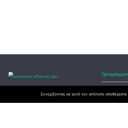
Προγράμμα
Κεντρικά γραφεία
Συνεχίζοντας σε αυτό τον ιστότοπο αποδέχεστε 
Αναπτυξιακό
ΕΣΠΑ
3ο χλμ. Ε.Ο. Ξάνθης – Καβάλας, 671 00
Ταμείο Ανά
Ξάνθη
Πρόγραμμα 
25410 83370