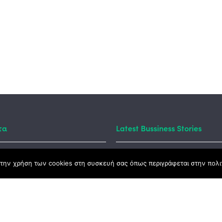
τα
Latest Bussiness Stories
την χρήση των cookies στη συσκευή σας όπως περιγράφεται στην πολιτ
ς Νόμος
καμψης
Αγροτικής Ανάπτυξης