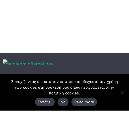
Κεντρικά γραφεία
Συνεχίζοντας σε αυτό τον ιστότοπο αποδέχεστε την χρήση
των cookies στη συσκευή σας όπως περιγράφεται στην
πολιτική cookies.
3ο χλμ. Ε.Ο. Ξάνθης – Καβάλας, 671 00 Ξάνθη
Εντάξει
No
Read more
25410 83370
Υποκατάστημα