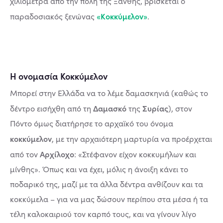
χιλιόμετρα από την πόλη της Ξάνθης, βρίσκεται ο
«Κοκκύμελον»
παραδοσιακός ξενώνας
.
Η ονομασία Κοκκύμελον
Μπορεί στην Ελλάδα να το λέμε δαμασκηνιά (καθώς το
Δαμασκό
Συρίας
δέντρο εισήχθη από τη
της
), στον
Πόντο όμως διατήρησε το αρχαϊκό του όνομα
κοκκύμελον
, με την αρχαιότερη μαρτυρία να προέρχεται
Αρχίλοχο
από τον
: «Στέφανον είχον κοκκυμήλων και
μίνθης». Όπως και να έχει, μόλις η άνοιξη κάνει το
ποδαρικό της, μαζί με τα άλλα δέντρα ανθίζουν και τα
κοκκύμελα – για να μας δώσουν περίπου στα μέσα ή τα
τέλη καλοκαιριού τον καρπό τους, και να γίνουν λίγο