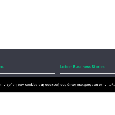
τα
Latest Bussiness Stories
την χρήση των cookies στη συσκευή σας όπως περιγράφεται στην πολιτ
ς Νόμος
καμψης
Αγροτικής Ανάπτυξης