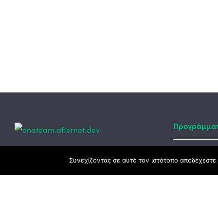
Προγράμμα
Κεντρικά γραφεία
Συνεχίζοντας σε αυτό τον ιστότοπο αποδέχεστε 
Αναπτυξιακό
ΕΣΠΑ
3ο χλμ. Ε.Ο. Ξάνθης – Καβάλας, 671 00
Ταμείο Ανά
Ξάνθη
Πρόγραμμα 
25410 83370