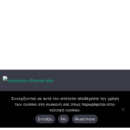
Κεντρικά γραφεία
Συνεχίζοντας σε αυτό τον ιστότοπο αποδέχεστε την χρήση
των cookies στη συσκευή σας όπως περιγράφεται στην
πολιτική cookies.
3ο χλμ. Ε.Ο. Ξάνθης – Καβάλας, 671 00 Ξάνθη
Εντάξει
No
Read more
25410 83370