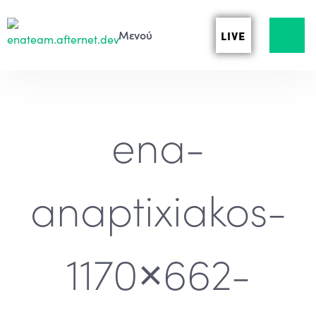
LIVE
ena-
anaptixiakos-
1170×662-