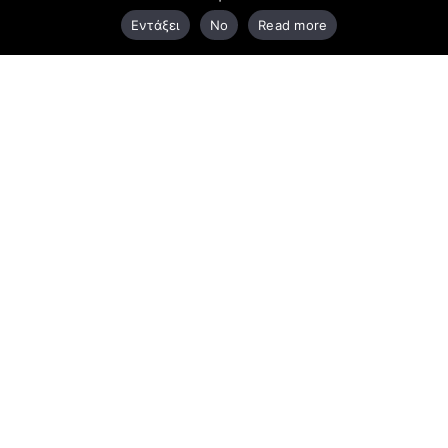
Εντάξει
No
Read more
25410 83370
Υποκατάστημα
Περιμετρική οδός Χρυσούπολης, Βεργίνας 1
642 00, Χρυσούπολη Καβάλας
25910 23900,
25910 23888
Προγράμματα
Latest Bussiness Stories
latest News