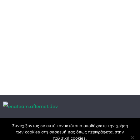
Κεντρικά γραφεία
Συνεχίζοντας σε αυτό τον ιστότοπο αποδέχεστε την χρήση
των cookies στη συσκευή σας όπως περιγράφεται στην
πολιτική cookies.
3ο χλμ. Ε.Ο. Ξάνθης – Καβάλας, 671 00 Ξάνθη