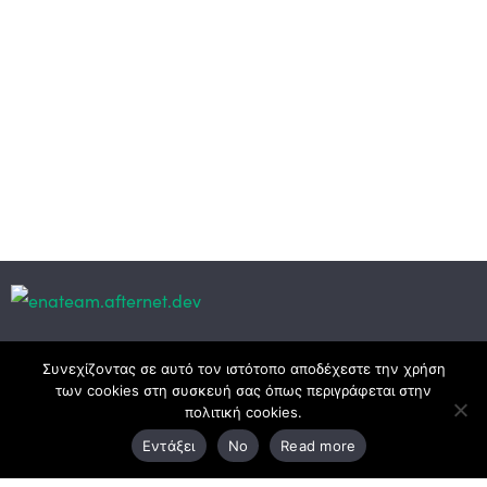
Κεντρικά γραφεία
Συνεχίζοντας σε αυτό τον ιστότοπο αποδέχεστε την χρήση
των cookies στη συσκευή σας όπως περιγράφεται στην
πολιτική cookies.
3ο χλμ. Ε.Ο. Ξάνθης – Καβάλας, 671 00 Ξάνθη
Εντάξει
No
Read more
25410 83370