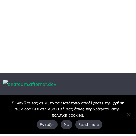
Κεντρικά γραφεία
Συνεχίζοντας σε αυτό τον ιστότοπο αποδέχεστε την χρήση
των cookies στη συσκευή σας όπως περιγράφεται στην
πολιτική cookies.
3ο χλμ. Ε.Ο. Ξάνθης – Καβάλας, 671 00 Ξάνθη
Εντάξει
No
Read more
25410 83370