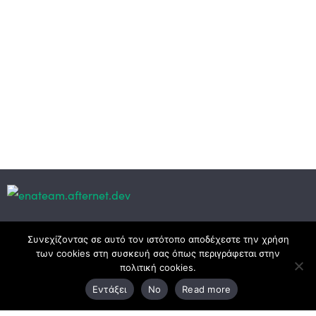
Κεντρικά γραφεία
Συνεχίζοντας σε αυτό τον ιστότοπο αποδέχεστε την χρήση
των cookies στη συσκευή σας όπως περιγράφεται στην
πολιτική cookies.
3ο χλμ. Ε.Ο. Ξάνθης – Καβάλας, 671 00 Ξάνθη
Εντάξει
No
Read more
25410 83370