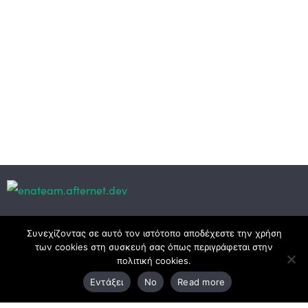
Κεντρικά γραφεία
Συνεχίζοντας σε αυτό τον ιστότοπο αποδέχεστε την χρήση
των cookies στη συσκευή σας όπως περιγράφεται στην
πολιτική cookies.
3ο χλμ. Ε.Ο. Ξάνθης – Καβάλας, 671 00 Ξάνθη
Εντάξει
No
Read more
25410 83370