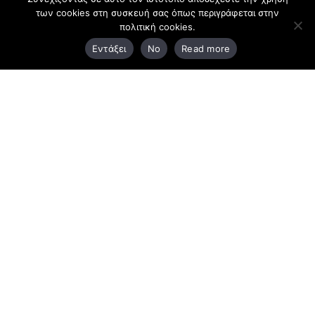
των cookies στη συσκευή σας όπως περιγράφεται στην
πολιτική cookies.
3ο χλμ. Ε.Ο. Ξάνθης – Καβάλας, 671 00 Ξάνθη
Εντάξει
No
Read more
25410 83370
Υποκατάστημα
Περιμετρική οδός Χρυσούπολης, Βεργίνας 1
642 00, Χρυσούπολη Καβάλας
25910 23900,
25910 23888
Προγράμματα
Latest Bussiness Stories