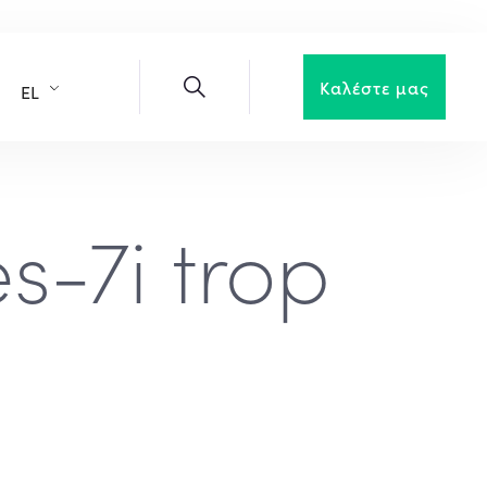
Καλέστε μας
EL
s-7i trop