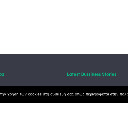
τα
Latest Bussiness Stories
την χρήση των cookies στη συσκευή σας όπως περιγράφεται στην πολιτ
ς Νόμος
καμψης
Αγροτικής Ανάπτυξης