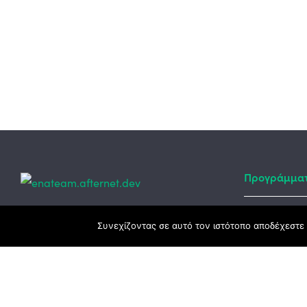
Προγράμμα
Κεντρικά γραφεία
Συνεχίζοντας σε αυτό τον ιστότοπο αποδέχεστε 
Αναπτυξιακό
ΕΣΠΑ
3ο χλμ. Ε.Ο. Ξάνθης – Καβάλας, 671 00
Ταμείο Ανά
Ξάνθη
Πρόγραμμα 
25410 83370