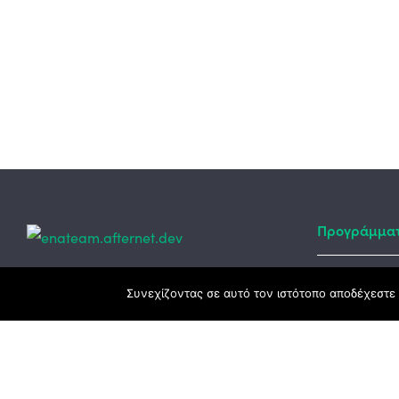
Προγράμμα
Κεντρικά γραφεία
Συνεχίζοντας σε αυτό τον ιστότοπο αποδέχεστε 
Αναπτυξιακό
ΕΣΠΑ
3ο χλμ. Ε.Ο. Ξάνθης – Καβάλας, 671 00
Ταμείο Ανά
Ξάνθη
Πρόγραμμα 
25410 83370