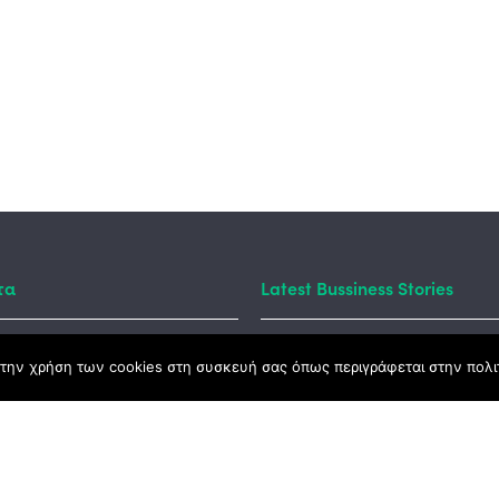
τα
Latest Bussiness Stories
την χρήση των cookies στη συσκευή σας όπως περιγράφεται στην πολιτ
ς Νόμος
καμψης
Αγροτικής Ανάπτυξης