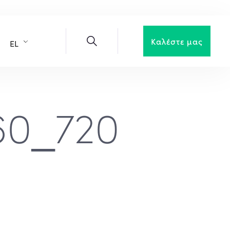
Καλέστε μας
EL
60_720