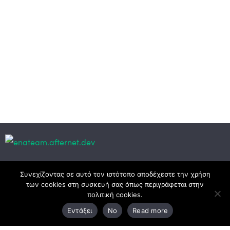
Κεντρικά γραφεία
Συνεχίζοντας σε αυτό τον ιστότοπο αποδέχεστε την χρήση
των cookies στη συσκευή σας όπως περιγράφεται στην
πολιτική cookies.
3ο χλμ. Ε.Ο. Ξάνθης – Καβάλας, 671 00 Ξάνθη
Εντάξει
No
Read more
25410 83370