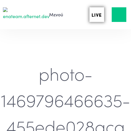
LIVE
photo-
1469796466635-
455ede028aca