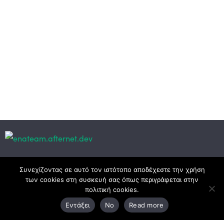
Κεντρικά γραφεία
Συνεχίζοντας σε αυτό τον ιστότοπο αποδέχεστε την χρήση
των cookies στη συσκευή σας όπως περιγράφεται στην
πολιτική cookies.
3ο χλμ. Ε.Ο. Ξάνθης – Καβάλας, 671 00 Ξάνθη
Εντάξει
No
Read more
25410 83370