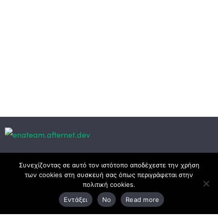
Κεντρικά γραφεία
Συνεχίζοντας σε αυτό τον ιστότοπο αποδέχεστε την χρήση
των cookies στη συσκευή σας όπως περιγράφεται στην
πολιτική cookies.
3ο χλμ. Ε.Ο. Ξάνθης – Καβάλας, 671 00 Ξάνθη
Εντάξει
No
Read more
25410 83370