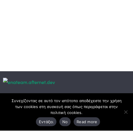
Κεντρικά γραφεία
Συνεχίζοντας σε αυτό τον ιστότοπο αποδέχεστε την χρήση
των cookies στη συσκευή σας όπως περιγράφεται στην
πολιτική cookies.
3ο χλμ. Ε.Ο. Ξάνθης – Καβάλας, 671 00 Ξάνθη
Εντάξει
No
Read more
25410 83370