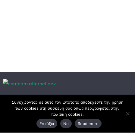
Κεντρικά γραφεία
Συνεχίζοντας σε αυτό τον ιστότοπο αποδέχεστε την χρήση
των cookies στη συσκευή σας όπως περιγράφεται στην
πολιτική cookies.
3ο χλμ. Ε.Ο. Ξάνθης – Καβάλας, 671 00 Ξάνθη
Εντάξει
No
Read more
25410 83370