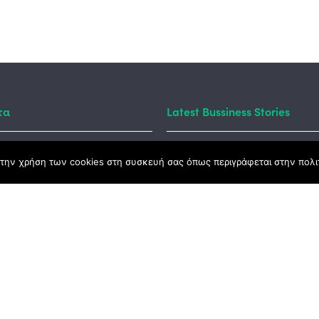
τα
Latest Bussiness Stories
την χρήση των cookies στη συσκευή σας όπως περιγράφεται στην πολιτ
ς Νόμος
καμψης
Αγροτικής Ανάπτυξης