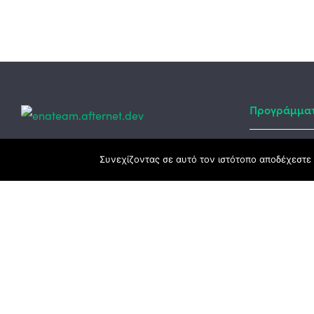
Προγράμμα
Κεντρικά γραφεία
Συνεχίζοντας σε αυτό τον ιστότοπο αποδέχεστε 
Αναπτυξιακό
ΕΣΠΑ
3ο χλμ. Ε.Ο. Ξάνθης – Καβάλας, 671 00
Ταμείο Ανά
Ξάνθη
Πρόγραμμα 
25410 83370
Υποκατάστημα