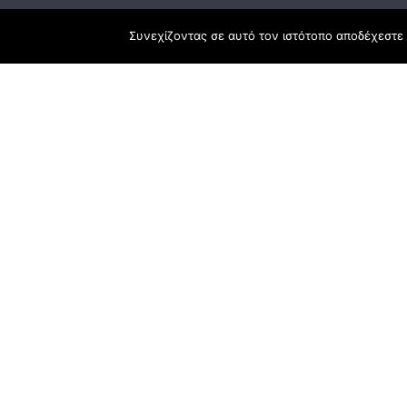
Κεντρικά γραφεία
Συνεχίζοντας σε αυτό τον ιστότοπο αποδέχεστε 
Αναπτυξιακό
ΕΣΠΑ
3ο χλμ. Ε.Ο. Ξάνθης – Καβάλας, 671 00
Ταμείο Ανά
Ξάνθη
Πρόγραμμα 
25410 83370
Υποκατάστημα
Περιμετρική οδός Χρυσούπολης, Βεργίνας
1
642 00, Χρυσούπολη Καβάλας
25910 23900,
25910 23888