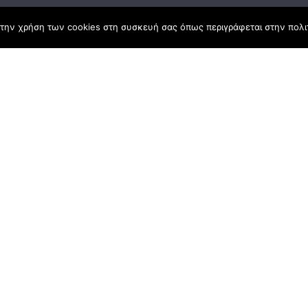
την χρήση των cookies στη συσκευή σας όπως περιγράφεται στην πολιτ
ς Νόμος
καμψης
Αγροτικής Ανάπτυξης