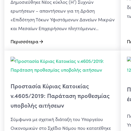
Δημοσιεύθηκε Νέος κύκλος (Η’) Συχνών
δ
ερωτήσεων – απαντήσεων για τη Δράση
τ
«Επιδότηση Τόκων Υφιστάμενων Δανείων Μικρών
και Μεσαίων Επιχειρήσεων πληττόμενων…
Περισσότερα
Π
Προστασία Κύριας Κατοικίας
Π
ν.4605/2019: Παράταση προθεσμίας
έ
υποβολής αιτήσεων
Π
Σύμφωνα με σχετική διάταξη του Υποργείου
Υ
Οικονομικών στο Σχέδιο Νόμου που κατατέθηκε