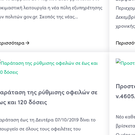
οκιμαστική λειτουργία η νέα πύλη εξυπηρέτησης
Περιεχομ
ων πολιτών gov.gr. Σκοπός της νέας…
Δεκεμβρί
χρονικής
ερισσότερα
Περισσό
Προστα
αράταση της ρύθμισης οφειλών σε
ν.4605
ως και 120 δόσεις
Νέο καθε
αράταση έως τη Δευτέρα 07/10/2019 δίνει το
βρίσκετα
πουργείο σε όλους τους οφειλέτες του
Ο νέος 