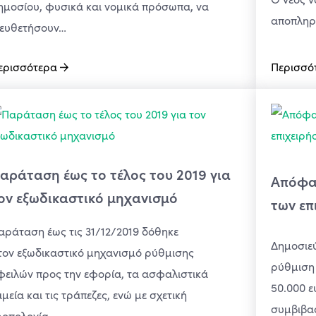
ημοσίου, φυσικά και νομικά πρόσωπα, να
αποπλη
ιευθετήσουν…
ερισσότερα
Περισσό
αράταση έως το τέλος του 2019 για
Απόφασ
ον εξωδικαστικό μηχανισμό
των επ
αράταση έως τις 31/12/2019 δόθηκε
Δημοσιε
τον εξωδικαστικό μηχανισμό ρύθμισης
ρύθμιση 
φειλών προς την εφορία, τα ασφαλιστικά
50.000 ε
αμεία και τις τράπεζες, ενώ με σχετική
συμβιβα
ροπολογία…