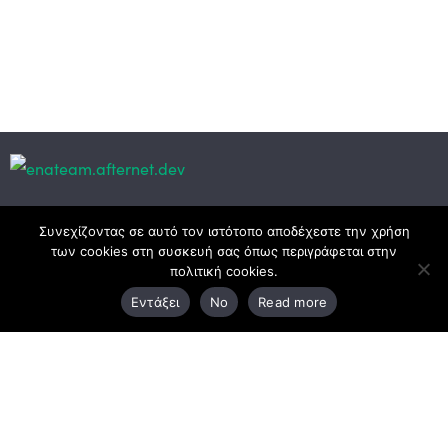
Κεντρικά γραφεία
Συνεχίζοντας σε αυτό τον ιστότοπο αποδέχεστε την χρήση
των cookies στη συσκευή σας όπως περιγράφεται στην
πολιτική cookies.
3ο χλμ. Ε.Ο. Ξάνθης – Καβάλας, 671 00 Ξάνθη
Εντάξει
No
Read more
25410 83370
Υποκατάστημα
Περιμετρική οδός Χρυσούπολης, Βεργίνας 1