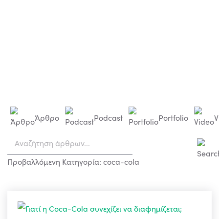
Άρθρο
Podcast
Portfolio
V
Προβαλλόμενη Κατηγορία: coca-cola