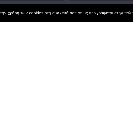
την χρήση των cookies στη συσκευή σας όπως περιγράφεται στην πολιτ
ς Νόμος
καμψης
Αγροτικής Ανάπτυξης