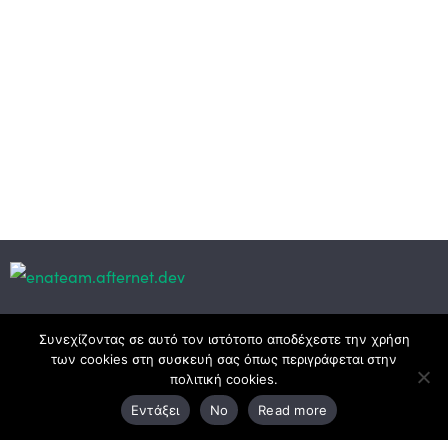
Κεντρικά γραφεία
Συνεχίζοντας σε αυτό τον ιστότοπο αποδέχεστε την χρήση
των cookies στη συσκευή σας όπως περιγράφεται στην
πολιτική cookies.
3ο χλμ. Ε.Ο. Ξάνθης – Καβάλας, 671 00 Ξάνθη
Εντάξει
No
Read more
25410 83370