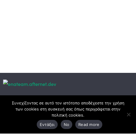
Κεντρικά γραφεία
Συνεχίζοντας σε αυτό τον ιστότοπο αποδέχεστε την χρήση
των cookies στη συσκευή σας όπως περιγράφεται στην
πολιτική cookies.
3ο χλμ. Ε.Ο. Ξάνθης – Καβάλας, 671 00 Ξάνθη
Εντάξει
No
Read more
25410 83370