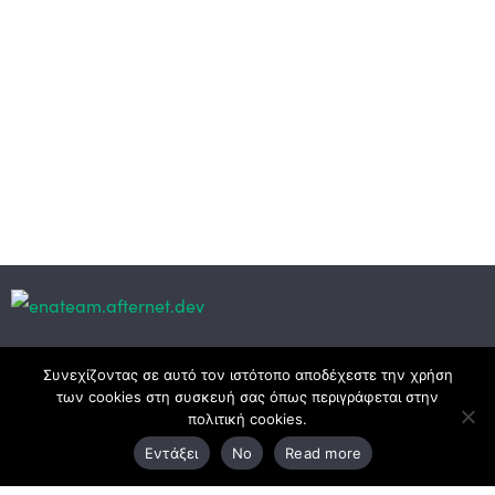
Κεντρικά γραφεία
Συνεχίζοντας σε αυτό τον ιστότοπο αποδέχεστε την χρήση
των cookies στη συσκευή σας όπως περιγράφεται στην
πολιτική cookies.
3ο χλμ. Ε.Ο. Ξάνθης – Καβάλας, 671 00 Ξάνθη
Εντάξει
No
Read more
25410 83370