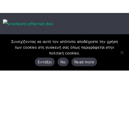
Κεντρικά γραφεία
Συνεχίζοντας σε αυτό τον ιστότοπο αποδέχεστε την χρήση
των cookies στη συσκευή σας όπως περιγράφεται στην
πολιτική cookies.
3ο χλμ. Ε.Ο. Ξάνθης – Καβάλας, 671 00 Ξάνθη
Εντάξει
No
Read more
25410 83370
Υποκατάστημα
Περιμετρική οδός Χρυσούπολης, Βεργίνας 1
642 00, Χρυσούπολη Καβάλας
25910 23900,
25910 23888