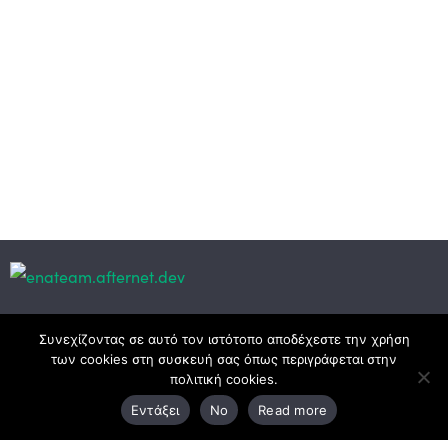
Κεντρικά γραφεία
Συνεχίζοντας σε αυτό τον ιστότοπο αποδέχεστε την χρήση
των cookies στη συσκευή σας όπως περιγράφεται στην
πολιτική cookies.
3ο χλμ. Ε.Ο. Ξάνθης – Καβάλας, 671 00 Ξάνθη
Εντάξει
No
Read more
25410 83370