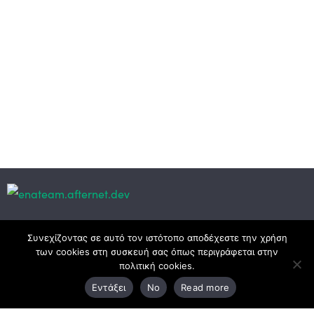
Κεντρικά γραφεία
Συνεχίζοντας σε αυτό τον ιστότοπο αποδέχεστε την χρήση
των cookies στη συσκευή σας όπως περιγράφεται στην
πολιτική cookies.
3ο χλμ. Ε.Ο. Ξάνθης – Καβάλας, 671 00 Ξάνθη
Εντάξει
No
Read more
25410 83370