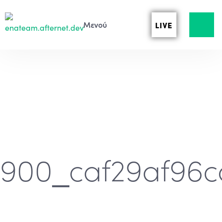
LIVE
900_caf29af96