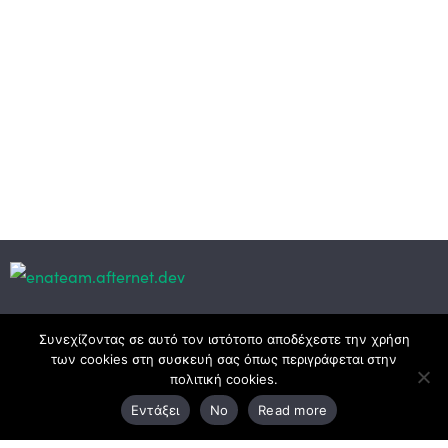
Κεντρικά γραφεία
Συνεχίζοντας σε αυτό τον ιστότοπο αποδέχεστε την χρήση
των cookies στη συσκευή σας όπως περιγράφεται στην
πολιτική cookies.
3ο χλμ. Ε.Ο. Ξάνθης – Καβάλας, 671 00 Ξάνθη
Εντάξει
No
Read more
25410 83370