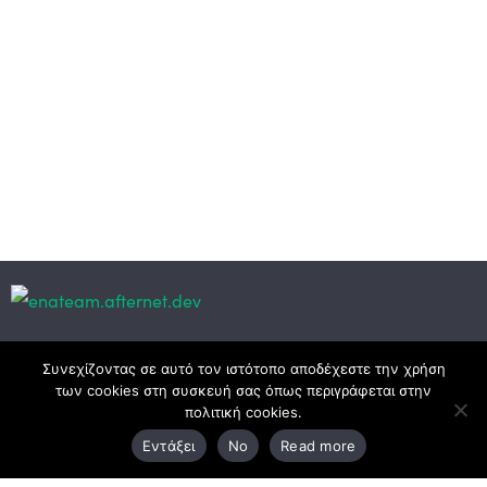
Κεντρικά γραφεία
Συνεχίζοντας σε αυτό τον ιστότοπο αποδέχεστε την χρήση
των cookies στη συσκευή σας όπως περιγράφεται στην
πολιτική cookies.
3ο χλμ. Ε.Ο. Ξάνθης – Καβάλας, 671 00 Ξάνθη
Εντάξει
No
Read more
25410 83370