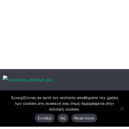
Κεντρικά γραφεία
Συνεχίζοντας σε αυτό τον ιστότοπο αποδέχεστε την χρήση
των cookies στη συσκευή σας όπως περιγράφεται στην
πολιτική cookies.
3ο χλμ. Ε.Ο. Ξάνθης – Καβάλας, 671 00 Ξάνθη
Εντάξει
No
Read more
25410 83370