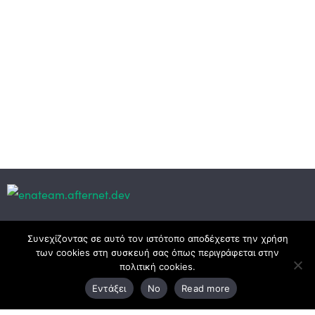
Κεντρικά γραφεία
Συνεχίζοντας σε αυτό τον ιστότοπο αποδέχεστε την χρήση
των cookies στη συσκευή σας όπως περιγράφεται στην
πολιτική cookies.
3ο χλμ. Ε.Ο. Ξάνθης – Καβάλας, 671 00 Ξάνθη
Εντάξει
No
Read more
25410 83370