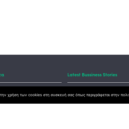
τα
Latest Bussiness Stories
την χρήση των cookies στη συσκευή σας όπως περιγράφεται στην πολιτ
ς Νόμος
καμψης
Αγροτικής Ανάπτυξης