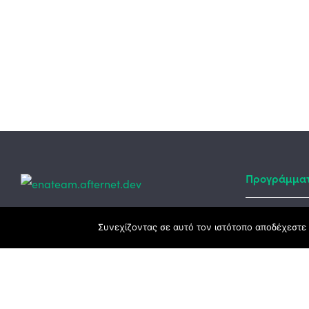
Προγράμμα
Κεντρικά γραφεία
Συνεχίζοντας σε αυτό τον ιστότοπο αποδέχεστε 
Αναπτυξιακό
ΕΣΠΑ
3ο χλμ. Ε.Ο. Ξάνθης – Καβάλας, 671 00
Ταμείο Ανά
Ξάνθη
Πρόγραμμα 
25410 83370