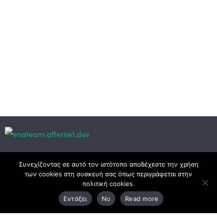
Κεντρικά γραφεία
Συνεχίζοντας σε αυτό τον ιστότοπο αποδέχεστε την χρήση
των cookies στη συσκευή σας όπως περιγράφεται στην
πολιτική cookies.
3ο χλμ. Ε.Ο. Ξάνθης – Καβάλας, 671 00 Ξάνθη
Εντάξει
No
Read more
25410 83370