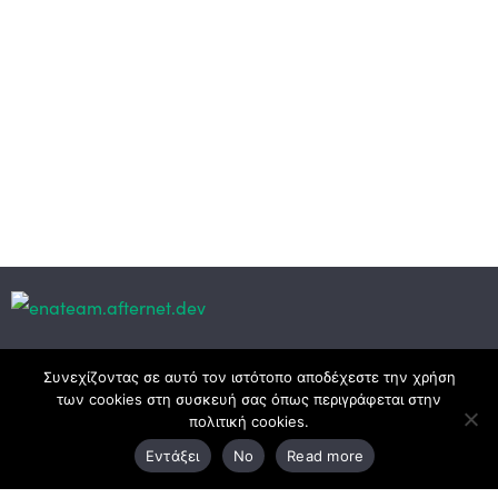
Κεντρικά γραφεία
Συνεχίζοντας σε αυτό τον ιστότοπο αποδέχεστε την χρήση
των cookies στη συσκευή σας όπως περιγράφεται στην
πολιτική cookies.
3ο χλμ. Ε.Ο. Ξάνθης – Καβάλας, 671 00 Ξάνθη
Εντάξει
No
Read more
25410 83370