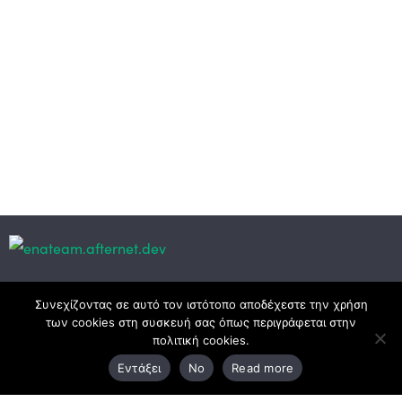
Κεντρικά γραφεία
Συνεχίζοντας σε αυτό τον ιστότοπο αποδέχεστε την χρήση
των cookies στη συσκευή σας όπως περιγράφεται στην
πολιτική cookies.
3ο χλμ. Ε.Ο. Ξάνθης – Καβάλας, 671 00 Ξάνθη
Εντάξει
No
Read more
25410 83370