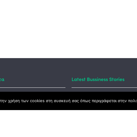
τα
Latest Bussiness Stories
την χρήση των cookies στη συσκευή σας όπως περιγράφεται στην πολιτ
ς Νόμος
καμψης
Αγροτικής Ανάπτυξης