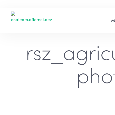
rsz_agric
pho