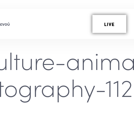
LIVE
ulture-anim
tography-112