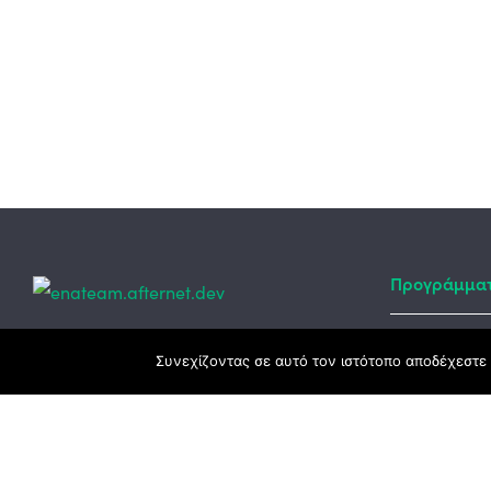
Προγράμμα
Κεντρικά γραφεία
Συνεχίζοντας σε αυτό τον ιστότοπο αποδέχεστε 
Αναπτυξιακό
ΕΣΠΑ
3ο χλμ. Ε.Ο. Ξάνθης – Καβάλας, 671 00
Ταμείο Ανά
Ξάνθη
Πρόγραμμα 
25410 83370