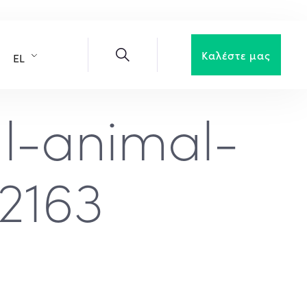
Καλέστε μας
EL
al-animal-
2163