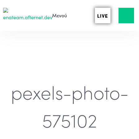
LIVE
pexels-photo-
575102