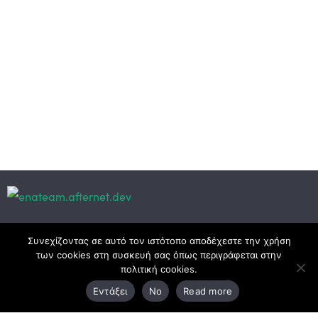
Κεντρικά γραφεία
Συνεχίζοντας σε αυτό τον ιστότοπο αποδέχεστε την χρήση
των cookies στη συσκευή σας όπως περιγράφεται στην
πολιτική cookies.
3ο χλμ. Ε.Ο. Ξάνθης – Καβάλας, 671 00 Ξάνθη
Εντάξει
No
Read more
25410 83370