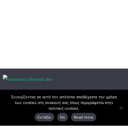
Κεντρικά γραφεία
Συνεχίζοντας σε αυτό τον ιστότοπο αποδέχεστε την χρήση
των cookies στη συσκευή σας όπως περιγράφεται στην
πολιτική cookies.
3ο χλμ. Ε.Ο. Ξάνθης – Καβάλας, 671 00 Ξάνθη
Εντάξει
No
Read more
25410 83370