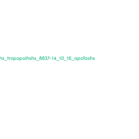
hs_tropopoihshs_8837-14_10_16_apofashs