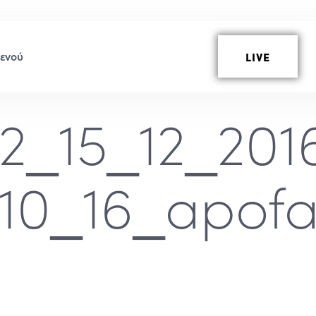
LIVE
62_15_12_20
_10_16_apofa