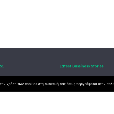
τα
Latest Bussiness Stories
την χρήση των cookies στη συσκευή σας όπως περιγράφεται στην πολιτ
ς Νόμος
καμψης
Αγροτικής Ανάπτυξης