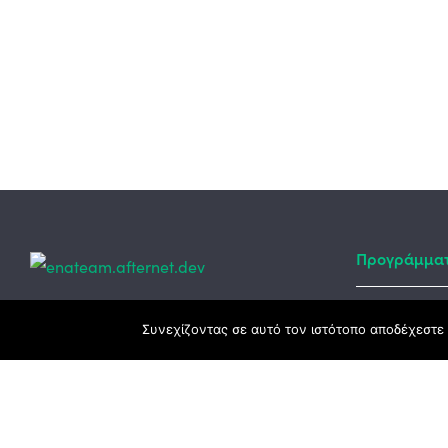
Προγράμμα
Κεντρικά γραφεία
Συνεχίζοντας σε αυτό τον ιστότοπο αποδέχεστε 
Αναπτυξιακό
ΕΣΠΑ
3ο χλμ. Ε.Ο. Ξάνθης – Καβάλας, 671 00
Ταμείο Ανά
Ξάνθη
Πρόγραμμα 
25410 83370