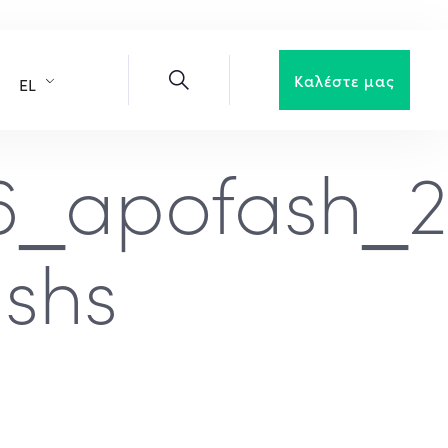
Καλέστε μας
EL
16_apofash_
shs