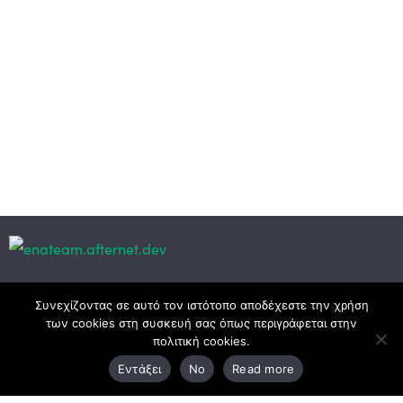
Κεντρικά γραφεία
Συνεχίζοντας σε αυτό τον ιστότοπο αποδέχεστε την χρήση
των cookies στη συσκευή σας όπως περιγράφεται στην
πολιτική cookies.
3ο χλμ. Ε.Ο. Ξάνθης – Καβάλας, 671 00 Ξάνθη
Εντάξει
No
Read more
25410 83370