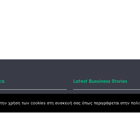
τα
Latest Bussiness Stories
την χρήση των cookies στη συσκευή σας όπως περιγράφεται στην πολιτ
ς Νόμος
καμψης
Αγροτικής Ανάπτυξης