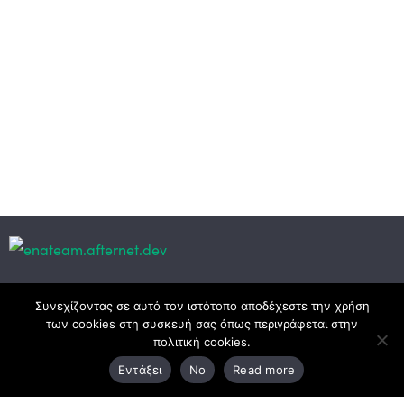
Κεντρικά γραφεία
Συνεχίζοντας σε αυτό τον ιστότοπο αποδέχεστε την χρήση
των cookies στη συσκευή σας όπως περιγράφεται στην
πολιτική cookies.
3ο χλμ. Ε.Ο. Ξάνθης – Καβάλας, 671 00 Ξάνθη
Εντάξει
No
Read more
25410 83370