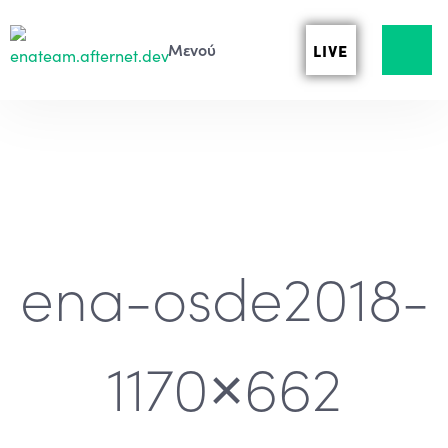
LIVE
ena-osde2018-
1170×662