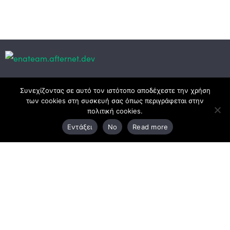
Κεντρικά γραφεία
Συνεχίζοντας σε αυτό τον ιστότοπο αποδέχεστε την χρήση
των cookies στη συσκευή σας όπως περιγράφεται στην
πολιτική cookies.
3ο χλμ. Ε.Ο. Ξάνθης – Καβάλας, 671 00 Ξάνθη
Εντάξει
No
Read more
25410 83370
Υποκατάστημα
Περιμετρική οδός Χρυσούπολης, Βεργίνας 1
642 00, Χρυσούπολη Καβάλας
25910 23900,
25910 23888