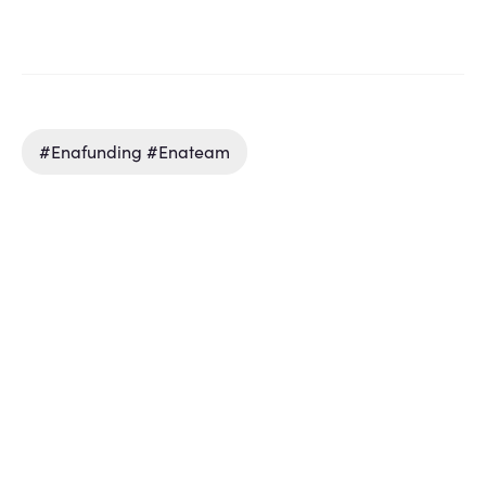
#enafunding #enateam