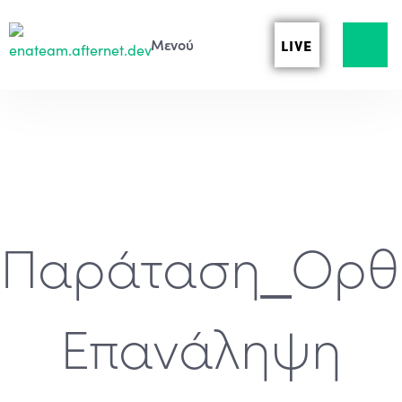
LIVE
Παράταση_Ορθ
Επανάληψη