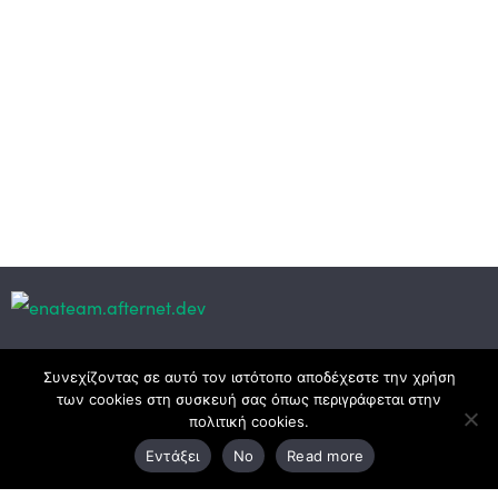
Κεντρικά γραφεία
Συνεχίζοντας σε αυτό τον ιστότοπο αποδέχεστε την χρήση
των cookies στη συσκευή σας όπως περιγράφεται στην
πολιτική cookies.
3ο χλμ. Ε.Ο. Ξάνθης – Καβάλας, 671 00 Ξάνθη
Εντάξει
No
Read more
25410 83370