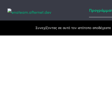
Προγράμμα
Κεντρικά γραφεία
Συνεχίζοντας σε αυτό τον ιστότοπο αποδέχεστε 
Αναπτυξιακό
ΕΣΠΑ
3ο χλμ. Ε.Ο. Ξάνθης – Καβάλας, 671 00
Ταμείο Ανά
Ξάνθη
Πρόγραμμα 
25410 83370
Υποκατάστημα
Περιμετρική οδός Χρυσούπολης, Βεργίνας
1
642 00, Χρυσούπολη Καβάλας
25910 23900,
25910 23888