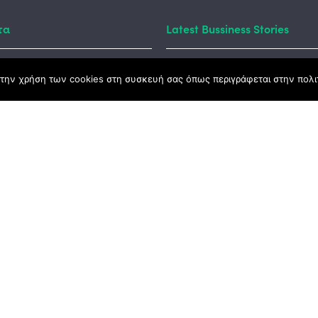
τα
Latest Bussiness Stories
την χρήση των cookies στη συσκευή σας όπως περιγράφεται στην πολιτ
ς Νόμος
καμψης
Αγροτικής Ανάπτυξης