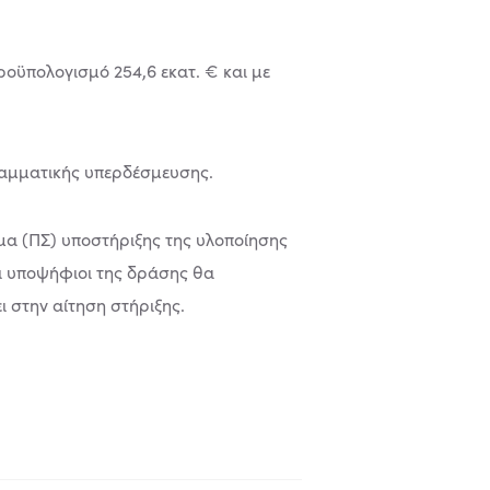
προϋπολογισμό 254,6 εκατ. € και με
ραμματικής υπερδέσμευσης.
μα (ΠΣ) υποστήριξης της υλοποίησης
ι υποψήφιοι της δράσης θα
 στην αίτηση στήριξης.